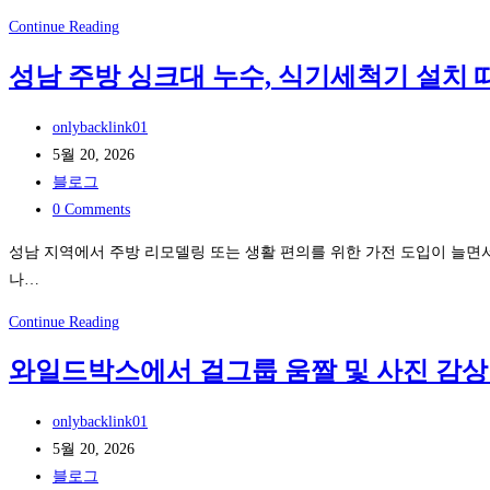
어
게
무
Continue Reading
본
보
대
iSLOT
내
성남 주방 싱크대 누수, 식기세척기 설치 
위
실
는
빛
물
법
Post
onlybacklink01
과
슬
author:
Post
5월 20, 2026
그
롯:
published:
Post
블로그
림
메
category:
Post
0 Comments
자:
타
comments:
와
퀘
성남 지역에서 주방 리모델링 또는 생활 편의를 위한 가전 도입이 늘면
일
스
나…
드
트
성
Continue Reading
박
컨
남
스
트
와일드박스에서 걸그룹 움짤 및 사진 감상
주
‘눈
롤
방
빛’
러
Post
onlybacklink01
싱
태
에
author:
Post
5월 20, 2026
크
그
레
published:
Post
블로그
대