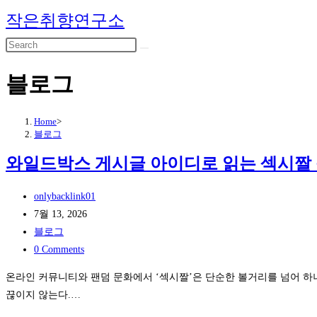
Skip
작은취향연구소
to
content
블로그
Home
>
블로그
와일드박스 게시글 아이디로 읽는 섹시짤 
Post
onlybacklink01
author:
Post
7월 13, 2026
published:
Post
블로그
category:
Post
0 Comments
comments:
온라인 커뮤니티와 팬덤 문화에서 ‘섹시짤’은 단순한 볼거리를 넘어 하
끊이지 않는다.…