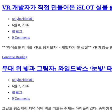
는
퇴
감
전
VR 개발자가 직접 만들어본 iSLOT 실
법
후
소
략
첫
비
Post
onlybacklink01
생
결:
author:
Post
6월 8, 2026
일,
BLUE
published:
Post
블로그
강
SKY
category:
Post
0 Comments
남
SOLUTION
comments:
하
의
**"아이슬롯 레버를 VR로 당겨보자" - 개발자의 첫 삽질** VR 게
퍼
실
VR
Continue Reading
이
시
개
벤
간
무대 위 빛과 그림자: 와일드박스 ‘눈빛’
발
트
로
자
존
그
Post
onlybacklink01
가
에
인
author:
Post
6월 7, 2026
직
서
패
published:
Post
블로그
접
특
턴
category:
Post
0 Comments
만
별
분
comments:
들
하
그날도 평소처럼 저녁 식탁 위로 떠도는 주제는 아이돌이었다. 중학생 딸아
석