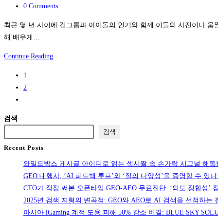
움
버
category:
Post
0 Comments
누
짤
감
comments:
수,
로
최근 몇 년 사이에 걸그룹과 아이돌의 인기와 함께 이들의 사진이나 움
각
식
본
해 배우게…
을
기
아
붙
와
Continue Reading
세
이
여
일
척
돌
1
넣
드
기
의
2
은
박
설
집
Go
후
스
치
중
to
기
에
검색
때
과
the
서
문
검색
공
next
걸
일
허
Recent Posts
page
그
까?
와일드박스 게시글 아이디로 읽는 섹시짤 속 손가락 시그널 해독
룹
기
GEO 대행사, ‘AI 피드백 루프’와 ‘질의 다양성’을 증명할 수 있
움
존
CTO가 직접 써본 오픈타임 GEO-AEO 무료진단: ‘의도 정합성
짤
배
2025년 검색 지형의 변곡점: GEO와 AEO로 AI 검색을 선점하는
및
관
아시아 iGaming 계정 도용 피해 50% 감소 비결: BLUE SKY S
사
문