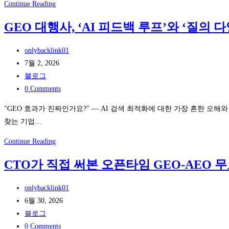
와
Continue Reading
일
GEO 대행사, ‘AI 피드백 루프’와 ‘질의
드
박
Post
onlybacklink01
스
author:
Post
7월 2, 2026
게
published:
Post
블로그
시
category:
Post
0 Comments
글
comments:
아
"GEO 효과가 진짜인가요?" — AI 검색 최적화에 대한 가장 흔한 오해와 진실
이
찾는 기업…
디
GEO
Continue Reading
로
대
읽
CTO가 직접 써본 오픈타임 GEO-AEO 
행
는
사,
섹
Post
onlybacklink01
‘AI
시
author:
Post
6월 30, 2026
피
짤
published:
Post
블로그
드
속
category:
Post
0 Comments