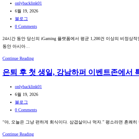
물
Post
onlybacklink01
지
단:
어
author:
Post
6월 19, 2026
형
‘의
야
published:
Post
블로그
의
도
할
category:
Post
0 Comments
변
정
기
comments:
곡
합
24시간 동안 당신의 iGaming 플랫폼에서 평균 1,200건 이상의 비정상
술
점:
성’
동안 아시아…
질
GEO
점
문
아
Continue Reading
와
수
6
시
AEO
로
은퇴 후 첫 생일, 강남하퍼 이벤트존에서 
가
아
로
기
지
iGaming
AI
술
Post
onlybacklink01
계
검
문
author:
Post
6월 19, 2026
정
색
서
published:
Post
블로그
도
을
를
category:
Post
0 Comments
용
선
평
comments:
피
점
“야, 오늘은 그냥 편하게 회식이다. 삼겹살이나 먹자.” 평소라면 흔쾌히
가
해
하
하
은
Continue Reading
50%
는