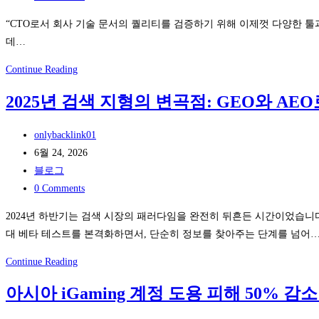
백
손
comments:
루
가
“CTO로서 회사 기술 문서의 퀄리티를 검증하기 위해 이제껏 다양한 툴과
프’와
락
데…
‘질
시
CTO
Continue Reading
의
그
가
다
널
2025년 검색 지형의 변곡점: GEO와 AE
직
양
해
접
성’을
독
Post
onlybacklink01
써
증
법
author:
Post
6월 24, 2026
본
명
published:
Post
블로그
오
할
category:
Post
0 Comments
픈
수
comments:
타
있
2024년 하반기는 검색 시장의 패러다임을 완전히 뒤흔든 시간이었습니다. ChatGPT
임
나
대 베타 테스트를 본격화하면서, 단순히 정보를 찾아주는 단계를 넘어
GEO-
요?
2025
Continue Reading
AEO
계
년
무
약
아시아 iGaming 계정 도용 피해 50% 감
검
료
전
색
진