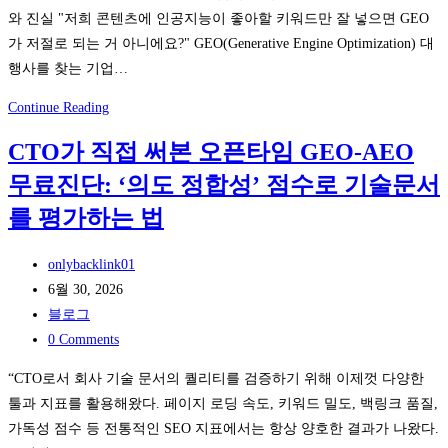
와 진실 "저희 콘텐츠에 인공지능이 좋아할 키워드만 잘 넣으면 GEO
읽
가 저절로 되는 거 아니에요?" GEO(Generative Engine Optimization) 대
는
행사를 찾는 기업…
섹
시
GEO
Continue Reading
짤
대
속
CTO가 직접 써본 오픈타임 GEO-AEO
행
손
무료진단: ‘의도 정합성’ 점수로 기술문서
사,
가
‘AI
를 평가하는 법
락
피
시
드
Post
onlybacklink01
그
백
author:
Post
6월 30, 2026
널
루
published:
Post
블로그
해
프’와
category:
Post
0 Comments
독
‘질
comments:
법
“CTO로서 회사 기술 문서의 퀄리티를 검증하기 위해 이제껏 다양한
의
툴과 지표를 활용해왔다. 페이지 로딩 속도, 키워드 밀도, 백링크 품질,
다
가독성 점수 등 전통적인 SEO 지표에서는 항상 양호한 결과가 나왔다.
양