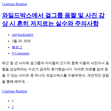
각
태
성
Continue Reading
을
그
남
붙
움
와일드박스에서 걸그룹 움짤 및 사진 감
주
여
짤
상 시 흔히 저지르는 실수와 주의사항
방
넣
로
싱
은
본
Post
크
onlybacklink01
후
아
author:
Post
대
5월 20, 2026
기
이
published:
Post
누
블로그
돌
category:
Post
수,
0 Comments
의
comments:
식
최근 몇 년 사이에 걸그룹과 아이돌의 인기와 함께 이들의 사진이나 움
집
기
짤을 감상하려는 수요가 급격히 증가했습니다. 이러한 자료를 쉽게 찾
중
세
을 수 있는 사이트 중 하나인 와일드박스를 이용하면서, 개인적인 경험
과
척
을 통해 배우게…
공
기
허
설
와
Continue Reading
치
일
1
때
드
2
문
박