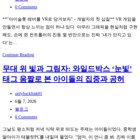
로
퍼
category:
Post
0 Comments
그
이
comments:
**"아이슬롯 레버를 VR로 당겨보자" - 개발자의 첫 삽질** VR 게임을
인
벤
만들면서 항상 느끼는 점이 하나 있다. 아무리 그래픽을 현실처럼 구현
패
트
해도, 손에 쥔 컨트롤러의 진동 몇 번만으로는 진짜 ‘내가 만지고 있
턴
존
다’는…
분
에
석
서
VR
Continue Reading
특
개
별
무대 위 빛과 그림자: 와일드박스 ‘눈빛’
발
하
태그 움짤로 본 아이돌의 집중과 공허
자
게
가
보
Post
직
onlybacklink01
내
author:
Post
접
6월 7, 2026
는
published:
Post
만
블로그
법
category:
Post
들
0 Comments
comments:
어
그날도 평소처럼 저녁 식탁 위로 떠도는 주제는 아이돌이었다. 중학생
본
딸아이가 태블릿PC를 내밀며 물었다. “엄마, 이 언니 좀 봐. 진짜 이름