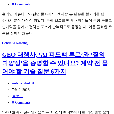
category:
Post
0 Comments
comments:
온라인 커뮤니티와 팬덤 문화에서 ‘섹시짤’은 단순한 볼거리를 넘어
하나의 분석 대상이 되었다. 특히 걸그룹 멤버나 아이돌이 특정 구도로
손가락을 접거나 펼치는 포즈가 반복적으로 등장할 때, 이를 둘러싼 추
측은 끊이지 않는다.…
와
Continue Reading
일
GEO 대행사, ‘AI 피드백 루프’와 ‘질의
드
다양성’을 증명할 수 있나요? 계약 전 물
박
스
어야 할 기술 질문 6가지
게
시
Post
onlybacklink01
글
author:
Post
7월 2, 2026
아
published:
Post
블로그
이
category:
Post
0 Comments
디
comments:
"GEO 효과가 진짜인가요?" — AI 검색 최적화에 대한 가장 흔한 오해
로