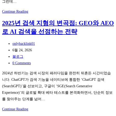
그런데…
성’을
증
CTO
Continue Reading
명
가
할
2025년 검색 지형의 변곡점: GEO와 AEO
직
수
로 AI 검색을 선점하는 전략
접
있
써
나
Post
본
onlybacklink01
요?
author:
Post
오
6월 24, 2026
계
published:
Post
픈
블로그
약
category:
Post
타
0 Comments
전
comments:
임
2024년 하반기는 검색 시장의 패러다임을 완전히 뒤흔든 시간이었습
물
GEO-
니다. ChatGPT가 검색 기능을 네이티브에 통합한 ‘ChatGPT 검색
어
AEO
(SearchGPT)’을 선보이고, 구글이 ‘SGE(Search Generative
야
무
Experience)’의 글로벌 확대 베타 테스트를 본격화하면서, 단순히 정보
할
료
를 찾아주는 단계를 넘어…
기
진
술
단:
2025
Continue Reading
질
‘의
년