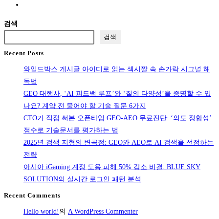
Go
일
스
to
까?
에
검색
the
기
서
검색
next
존
걸
Recent Posts
page
배
그
와일드박스 게시글 아이디로 읽는 섹시짤 속 손가락 시그널 해
관
룹
독법
문
움
GEO 대행사, ‘AI 피드백 루프’와 ‘질의 다양성’을 증명할 수 있
제
짤
나요? 계약 전 물어야 할 기술 질문 6가지
일
및
CTO가 직접 써본 오픈타임 GEO-AEO 무료진단: ‘의도 정합성’
까?
사
점수로 기술문서를 평가하는 법
당
진
2025년 검색 지형의 변곡점: GEO와 AEO로 AI 검색을 선점하는
일
감
전략
진
상
아시아 iGaming 계정 도용 피해 50% 감소 비결: BLUE SKY
단
시
SOLUTION의 실시간 로그인 패턴 분석
부
흔
터
히
Recent Comments
보
저
Hello world!
의
A WordPress Commenter
수
지