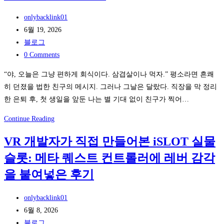
계
하
Post
정
onlybacklink01
는
author:
Post
도
6월 19, 2026
전
published:
Post
용
블로그
략
category:
Post
피
0 Comments
comments:
해
“야, 오늘은 그냥 편하게 회식이다. 삼겹살이나 먹자.” 평소라면 흔쾌
50%
히 던졌을 법한 친구의 메시지. 그러나 그날은 달랐다. 직장을 막 정리
감
한 은퇴 후, 첫 생일을 앞둔 나는 별 기대 없이 친구가 찍어…
소
비
은
Continue Reading
결:
퇴
VR 개발자가 직접 만들어본 iSLOT 실물
BLUE
후
SKY
슬롯: 메타 퀘스트 컨트롤러에 레버 감각
첫
SOLUTION
생
을 붙여넣은 후기
의
일,
실
강
Post
onlybacklink01
시
남
author:
Post
6월 8, 2026
간
하
published:
Post
블로그