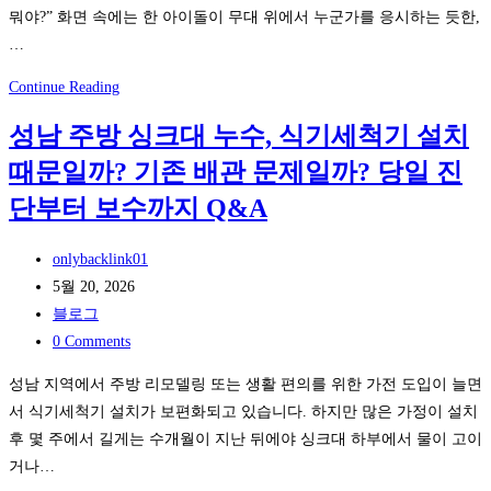
iSLOT
뭐야?” 화면 속에는 한 아이돌이 무대 위에서 누군가를 응시하는 듯한,
실
…
물
슬
무
Continue Reading
롯:
대
성남 주방 싱크대 누수, 식기세척기 설치
메
위
타
때문일까? 기존 배관 문제일까? 당일 진
빛
퀘
과
단부터 보수까지 Q&A
스
그
트
림
Post
onlybacklink01
컨
자:
author:
Post
5월 20, 2026
트
와
published:
Post
블로그
롤
일
category:
Post
0 Comments
러
드
comments:
성남 지역에서 주방 리모델링 또는 생활 편의를 위한 가전 도입이 늘면
에
박
서 식기세척기 설치가 보편화되고 있습니다. 하지만 많은 가정이 설치
레
스
후 몇 주에서 길게는 수개월이 지난 뒤에야 싱크대 하부에서 물이 고이
버
‘눈
거나…
감
빛’