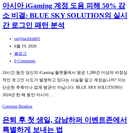
문
아시아 iGaming 계정 도용 피해 50% 감
도
검
6
정
소 비결: BLUE SKY SOLUTION의 실시
색
가
합
지
간 로그인 패턴 분석
지
성’
형
점
의
Post
onlybacklink01
수
변
author:
Post
6월 19, 2026
로
곡
published:
Post
블로그
기
점:
category:
Post
0 Comments
술
GEO
comments:
24시간 동안 당신의 iGaming 플랫폼에서 평균 1,200건 이상의 비정상
문
와
적인 로그인 시도가 발생하고 있다는 사실을 알고 계셨습니까? 이는
서
AEO
단순한 추측이나 업계 평균이 아닙니다. BLUE SKY SOLUTION이
를
로
2024년 한 해 동안 아시아…
평
AI
가
검
아
Continue Reading
하
색
시
는
을
은퇴 후 첫 생일, 강남하퍼 이벤트존에서
아
법
선
특별하게 보내는 법
iGaming
점